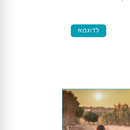
לדוגמא