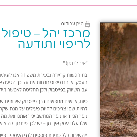
תיק עבודות
מרכז יהל – טיפול
לריפוי ותודעה
"איך לי זמן! "
בתור נשות קריירה ובעלות משפחה אנו לעיתים 
העסק ואנחנו פשוט זונחות את זה וכך הגיעה א
עם השיווק בפייסבוק ולכן החליטה לאפשר מיקו
כיום, אנשים מחפשים דרך פייסבוק שירותים שוני
להיות שם! צריכים להיות פעילים על מנת שקה
מסך הנייד או מסך המחשב יכיר אותנו ואת מה 
שלבעלת עסק אין זמן – יש לכך פיתרון! להוציא
*השירות כלל כתיבת פוסטים לדף העסקי בפייס